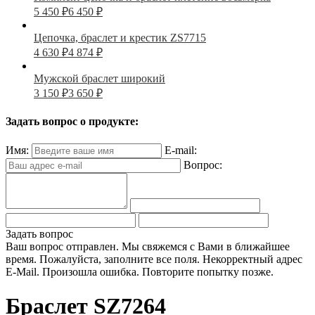
5 450
₽
6 450
₽
Цепочка, браслет и крестик ZS7715
4 630
₽
4 874
₽
Мужской браслет широкий
3 150
₽
3 650
₽
Задать вопрос о продукте:
Имя:
E-mail:
Вопрос:
Задать вопрос
Ваш вопрос отправлен. Мы свяжемся с Вами в ближайшее
время.
Пожалуйста, заполните все поля.
Некорректный адрес
E-Mail.
Произошла ошибка. Повторите попытку позже.
Браслет SZ7264