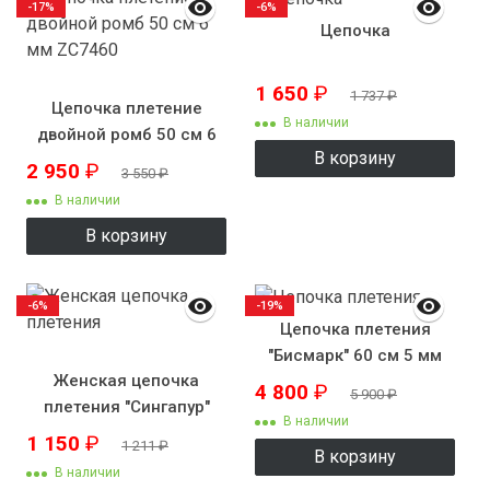
-17%
-6%
Цепочка
1 650
₽
1 737
₽
Цепочка плетение
В наличии
двойной ромб 50 см 6
В корзину
мм ZC7460
2 950
₽
3 550
₽
В наличии
В корзину
-6%
-19%
Цепочка плетения
"Бисмарк" 60 см 5 мм
Женская цепочка
4 800
₽
5 900
₽
плетения "Сингапур"
В наличии
1 150
₽
1 211
₽
В корзину
В наличии