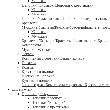
Женские
Цепочки "Бисмарк"
Цепочки с крестиками
Женские
Мужские
Цепочки белая позолота
Цепочки ювелирная сталь
Браслеты
Мужские браслеты
Женские браслеты
Браслеты позо
Женские
Мужские
Браслеты "Бисмарк"
Браслеты белая позолота
Брасле
Комплекты
Мужские
Женские
Серьги
Комплекты с серьгами
Серьги-кольца
Печатки
Кольца
Крестики и иконки
Иконки на цепочке
Кулоны и подвески
Знаки зодиака
Комплекты с кулонами
Крестики с це
Для мужчин
Цепочки для мужчин
Цепочки позолота 585
Цепочки "Бисмарк"
Цепочки с крестиками