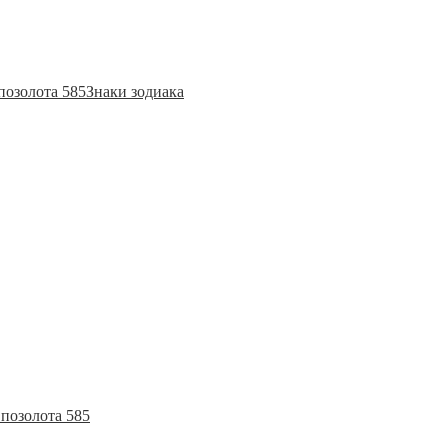
позолота 585
Знаки зодиака
позолота 585