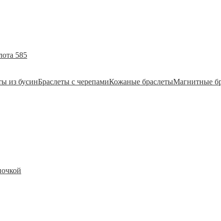
лота 585
ты из бусин
Браслеты с черепами
Кожаные браслеты
Магнитные б
почкой