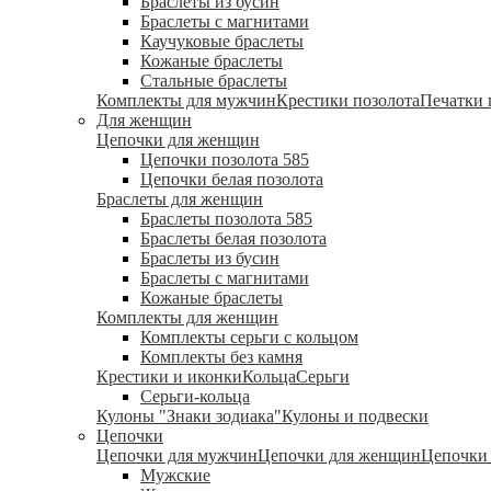
Браслеты из бусин
Браслеты с магнитами
Каучуковые браслеты
Кожаные браслеты
Стальные браслеты
Комплекты для мужчин
Крестики позолота
Печатки 
Для женщин
Цепочки для женщин
Цепочки позолота 585
Цепочки белая позолота
Браслеты для женщин
Браслеты позолота 585
Браслеты белая позолота
Браслеты из бусин
Браслеты с магнитами
Кожаные браслеты
Комплекты для женщин
Комплекты серьги с кольцом
Комплекты без камня
Крестики и иконки
Кольца
Серьги
Серьги-кольца
Кулоны "Знаки зодиака"
Кулоны и подвески
Цепочки
Цепочки для мужчин
Цепочки для женщин
Цепочки 
Мужские