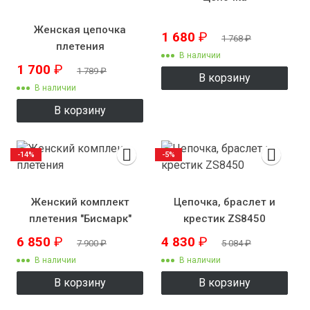
Женская цепочка
1 680
₽
1 768
₽
плетения
В наличии
"Венецианское"
1 700
₽
1 789
₽
В корзину
В наличии
В корзину
-14%
-5%
Женский комплект
Цепочка, браслет и
плетения "Бисмарк"
крестик ZS8450
ручного плетения
6 850
₽
4 830
₽
7 900
₽
5 084
₽
В наличии
В наличии
В корзину
В корзину