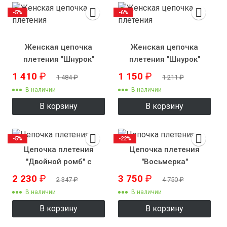
-5%
-6%
Женская цепочка
Женская цепочка
плетения "Шнурок"
плетения "Шнурок"
плоский
крученый
1 410
₽
1 150
₽
1 484
₽
1 211
₽
В наличии
В наличии
В корзину
В корзину
-5%
-22%
Цепочка плетения
Цепочка плетения
"Двойной ромб" с
"Восьмерка"
рисунком
2 230
₽
3 750
₽
2 347
₽
4 750
₽
В наличии
В наличии
В корзину
В корзину