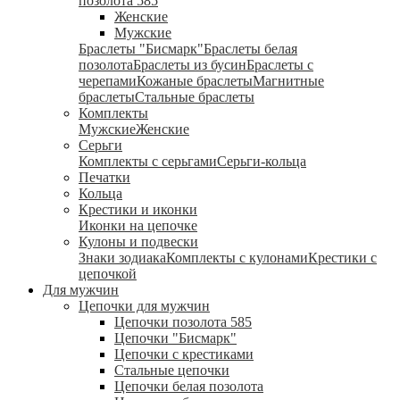
позолота 585
Женские
Мужские
Браслеты "Бисмарк"
Браслеты белая
позолота
Браслеты из бусин
Браслеты с
черепами
Кожаные браслеты
Магнитные
браслеты
Стальные браслеты
Комплекты
Мужские
Женские
Серьги
Комплекты с серьгами
Серьги-кольца
Печатки
Кольца
Крестики и иконки
Иконки на цепочке
Кулоны и подвески
Знаки зодиака
Комплекты с кулонами
Крестики с
цепочкой
Для мужчин
Цепочки для мужчин
Цепочки позолота 585
Цепочки "Бисмарк"
Цепочки с крестиками
Стальные цепочки
Цепочки белая позолота