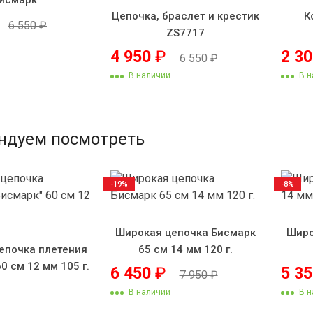
Цепочка, браслет и крестик
К
6 550
₽
ZS7717
4 950
₽
2 3
6 550
₽
В наличии
В н
ндуем посмотреть
-19%
-8%
Широкая цепочка Бисмарк
Широ
епочка плетения
65 см 14 мм 120 г.
0 см 12 мм 105 г.
6 450
₽
5 3
7 950
₽
В наличии
В н