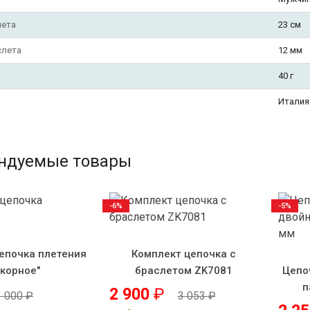
лета
23 см
слета
12 мм
40 г
Италия
ндуемые товары
-6%
-5%
епочка плетения
Комплект цепочка с
Якорное"
браслетом ZK7081
Цепо
п
2 900
₽
1 000
₽
3 053
₽