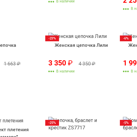
2 2
В наличии
В н
-23%
-6%
епочка
Женская цепочка Лили
Жен
3 350
₽
1 9
1 663
₽
4 350
₽
В наличии
В н
-25%
-5%
кт плетения
Бисмарк"