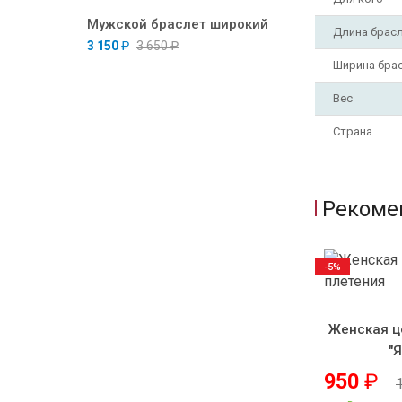
Мужской браслет широкий
Длина брас
3 150
₽
3 650
₽
Ширина бра
Вес
Страна
Рекоме
-5%
Женская ц
"
950
₽