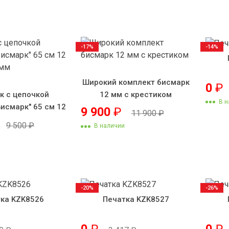
-17%
-14%
Широкий комплект бисмарк
0
₽
к с цепочкой
12 мм с крестиком
В н
Бисмарк" 65 см 12
9 900
₽
11 900
₽
120 грамм
9 500
₽
В наличии
-20%
-26%
ка KZK8526
Печатка KZK8527
0
₽
0
₽