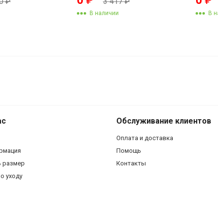
50
₽
3 417
₽
В наличии
В н
Мужской брасле
бисмарк 23 см 12 мм 40 г
ас
Обслуживание клиентов
Оплата и доставка
рмация
Помощь
ь размер
Контакты
о уходу