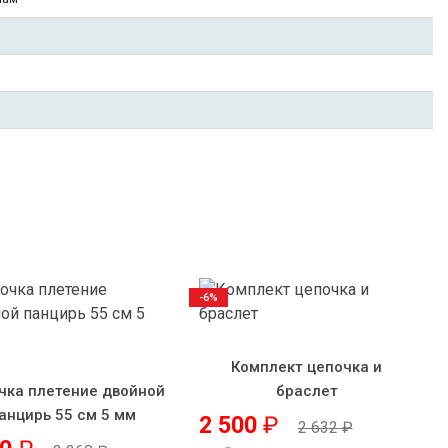
-6%
Комплект цепочка и
чка плетение двойной
браслет
анцирь 55 см 5 мм
2 500
₽
2 632
₽