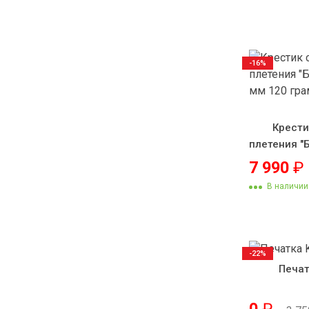
-16%
Крести
плетения "
мм 
7 990
₽
В наличии
-22%
Печат
0
₽