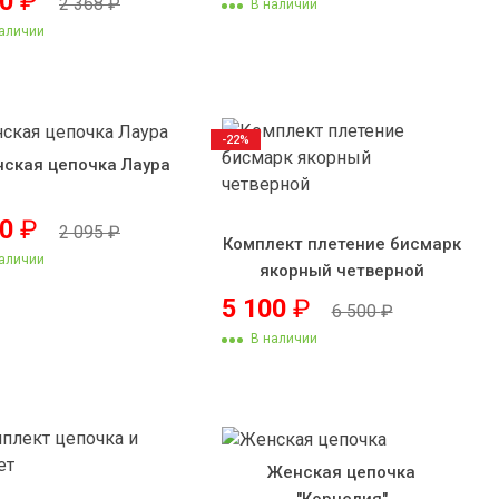
50
₽
2 368
₽
В наличии
аличии
-22%
ская цепочка Лаура
90
₽
2 095
₽
Комплект плетение бисмарк
аличии
якорный четверной
5 100
₽
6 500
₽
В наличии
Женская цепочка
"Корнелия"