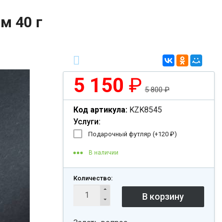
м 40 г
5 150
₽
5 800
₽
Код артикула:
KZK8545
Услуги:
Подарочный футляр (+
120
₽
)
В наличии
Количество: