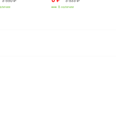
3 550
₽
3 533
₽
аличии
В наличии
т
5 800
₽
В корзину
5 150
₽