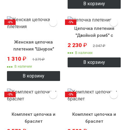
В корзину
-6%
-5%
Цепочка плетения
"Двойной ромб" с
Женская цепочка
рисунком
2 230
₽
2 347
₽
плетения "Шнурок"
В наличии
круглый
1 310
₽
1 379
₽
В корзину
В наличии
В корзину
-5%
-5%
Комплект цепочка и
Комплект цепочка и
браслет
браслет