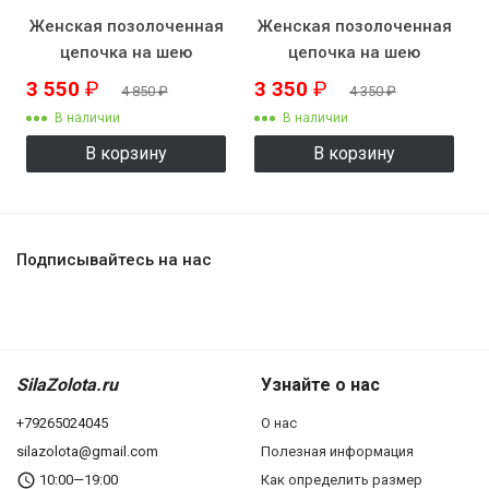
Женская позолоченная
Женская позолоченная
цепочка на шею
цепочка на шею
KZK8507
KZK8508
3 550
₽
3 350
₽
4 850
₽
4 350
₽
В наличии
В наличии
В корзину
В корзину
Подписывайтесь на нас
SilaZolota.ru
Узнайте о нас
+79265024045
О нас
silazolota@gmail.com
Полезная информация
10:00—19:00
Как определить размер