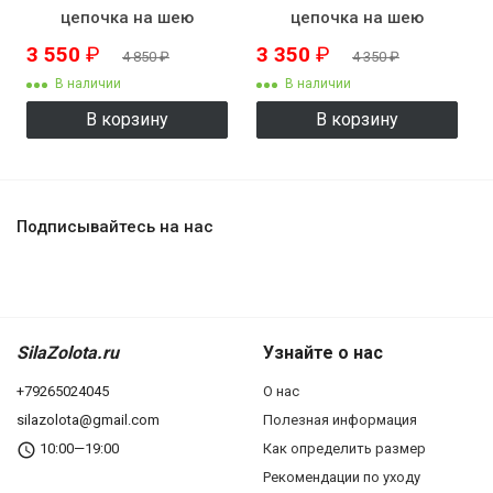
цепочка на шею
цепочка на шею
KZK8507
KZK8508
3 550
₽
3 350
₽
4 850
₽
4 350
₽
В наличии
В наличии
В корзину
В корзину
Подписывайтесь на нас
SilaZolota.ru
Узнайте о нас
+79265024045
О нас
silazolota@gmail.com
Полезная информация
10:00—19:00
Как определить размер
Рекомендации по уходу