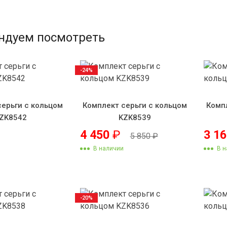
ндуем посмотреть
-24%
серьги с кольцом
Комплект серьги с кольцом
Комп
ZK8542
KZK8539
4 450
₽
3 1
5 850
₽
В наличии
В н
-20%