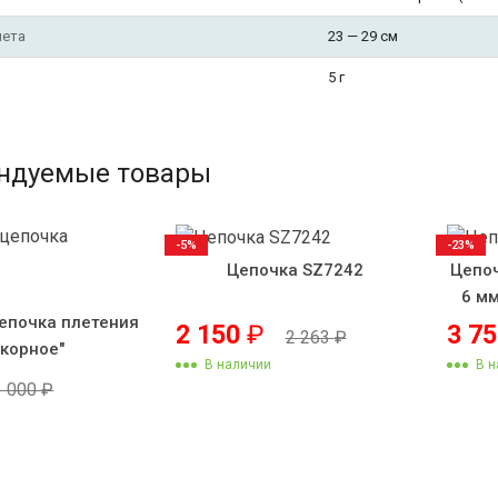
лета
23 — 29 см
5 г
ндуемые товары
-5%
-23%
Цепочка SZ7242
Цепоч
6 мм
епочка плетения
2 150
₽
3 7
2 263
₽
Якорное"
В наличии
В н
1 000
₽