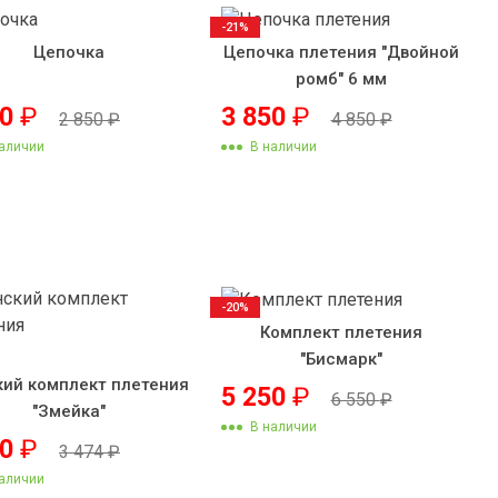
-21%
Цепочка
Цепочка плетения "Двойной
ромб" 6 мм
50
₽
3 850
₽
2 850
₽
4 850
₽
аличии
В наличии
-20%
Комплект плетения
"Бисмарк"
ий комплект плетения
5 250
₽
6 550
₽
"Змейка"
В наличии
00
₽
3 474
₽
аличии