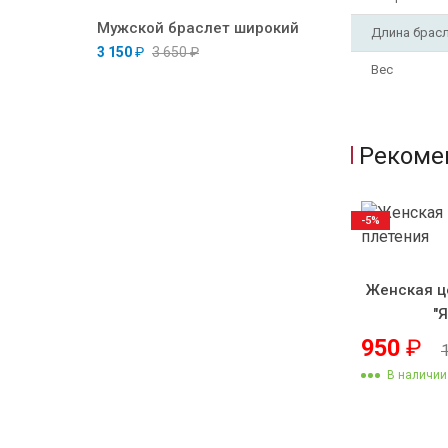
Мужской браслет широкий
Длина брас
3 150
₽
3 650
₽
Вес
Рекоме
-5%
Женская ц
"
950
₽
В наличии