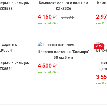
серьги с кольцом
Комплект серьги с кольцом
Комп
ZK8538
KZK8536
4 150
₽
2 9
5 150
₽
В наличии
В н
-27%
Цепочка плетения "Бисмарк"
50 см 5 мм
серьги с кольцом
Жен
4 500
₽
ZK8534
цеп
В наличии
3 5
В н