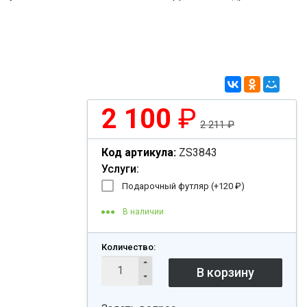
2 100
₽
2 211
₽
Код артикула:
ZS3843
Услуги:
Подарочный футляр (+
120
₽
)
В наличии
Количество: