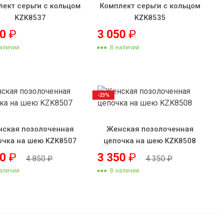
лект серьги с кольцом
Комплект серьги с кольцом
KZK8537
KZK8535
70
₽
3 050
₽
аличии
В наличии
-23%
ская позолоченная
Женская позолоченная
очка на шею KZK8507
цепочка на шею KZK8508
50
₽
3 350
₽
4 850
₽
4 350
₽
аличии
В наличии