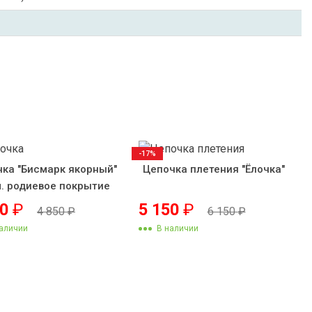
-17%
ка "Бисмарк якорный"
Цепочка плетения "Ёлочка"
. родиевое покрытие
50
₽
5 150
₽
4 850
₽
6 150
₽
аличии
В наличии