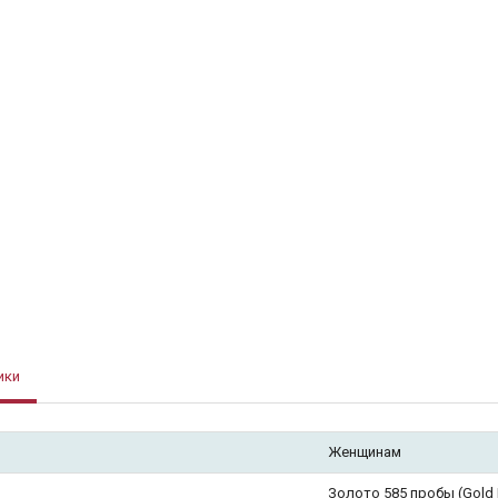
ики
Женщинам
Золото 585 пробы (Gold F