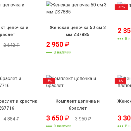
-18%
кт цепочка и
Женская цепочка 50 см 3
2 3
раслет
мм ZS7885
В н
2 950
₽
2 642
₽
В наличии
-8%
-6%
раслет и крестик
Комплект цепочка и
Женск
ZS7716
браслет
3 650
₽
3 3
4 884
₽
3 950
₽
В наличии
В н