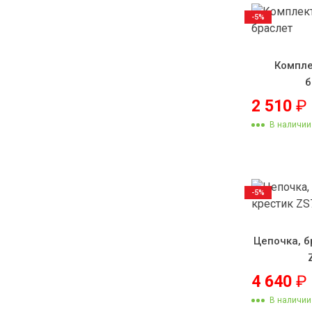
-5%
Компле
б
2 510
₽
В наличии
-5%
Цепочка, б
4 640
₽
В наличии