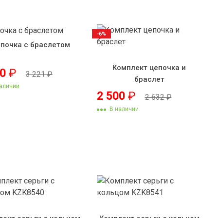
-6%
почка с браслетом
Комплект цепочка и
60
₽
3 221
₽
браслет
аличии
2 500
₽
2 632
₽
В наличии