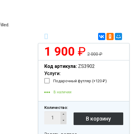
lled.
1 900
₽
2 000
₽
Код артикула:
ZS3902
Услуги:
Подарочный футляр (+
120
₽
)
В наличии
Количество: