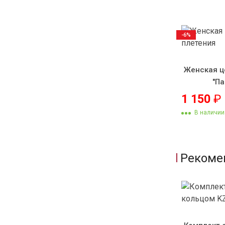
-6%
Женская ц
"П
1 150
₽
В наличии
Рекоме