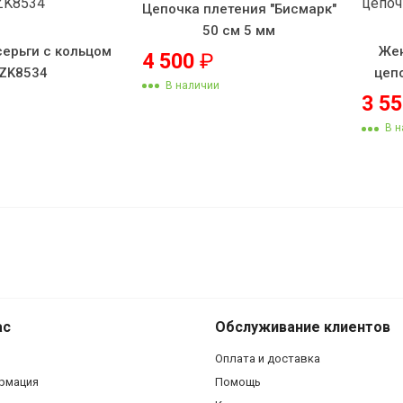
Цепочка плетения "Бисмарк"
50 см 5 мм
серьги с кольцом
Жен
4 500
₽
ZK8534
цеп
В наличии
3 5
В н
Женский браслет 588
ас
Обслуживание клиентов
Оплата и доставка
рмация
Помощь