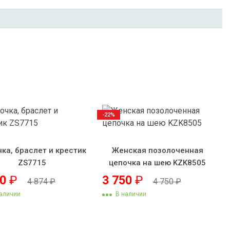
-22%
ка, браслет и крестик
Женская позолоченная
ZS7715
цепочка на шею KZK8505
30
₽
3 750
₽
4 874
₽
4 750
₽
аличии
В наличии