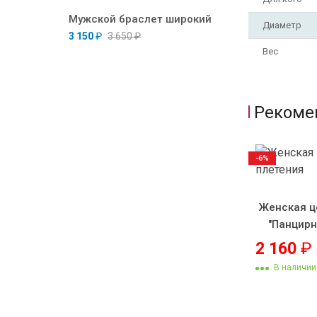
Мужской браслет широкий
Диаметр
3 150
₽
3 650
₽
Вес
Рекоме
-6%
Женская ц
"Панцирн
2 160
₽
В наличии