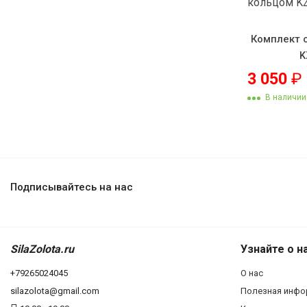
Комплект 
K
3 050
₽
В наличии
Подписывайтесь на нас
SilaZolota.ru
Узнайте о н
+79265024045
О нас
silazolota@gmail.com
Полезная инфо