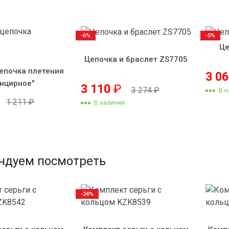
-6%
-5%
Це
Цепочка и браслет ZS7705
епочка плетения
3 0
анцирное"
3 110
₽
3 274
₽
В н
1 211
₽
В наличии
ндуем посмотреть
-24%