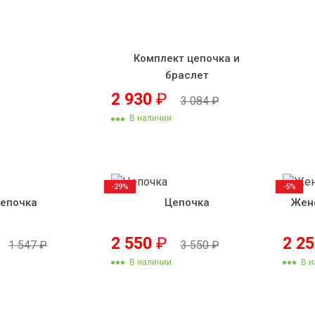
Комплект цепочка и
браслет
2 930
₽
3 084
₽
В наличии
-29%
-5%
епочка
Цепочка
Жен
2 550
₽
2 2
1 547
₽
3 550
₽
В наличии
В н