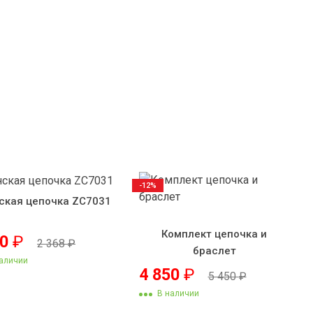
-12%
ская цепочка ZC7031
Комплект цепочка и
50
₽
2 368
₽
браслет
аличии
4 850
₽
5 450
₽
В наличии