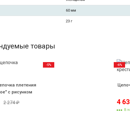
60 мм
23 г
ндуемые товары
-5%
-6%
епочка плетения
Цепоч
ое" с рисунком
4 6
2 274
₽
В н