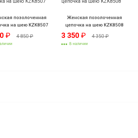
ская позолоченная
Женская позолоченная
очка на шею KZK8507
цепочка на шею KZK8508
50
₽
3 350
₽
4 850
₽
4 350
₽
аличии
В наличии
2 000
₽
В корзину
1 900
₽