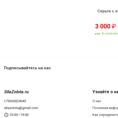
Серьги с 
3 000
₽
В наличии
Подписывайтесь на нас
SilaZolota.ru
Узнайте о н
+79265024045
О нас
silazolota@gmail.com
Полезная инфо
10:00—19:00
Как определит