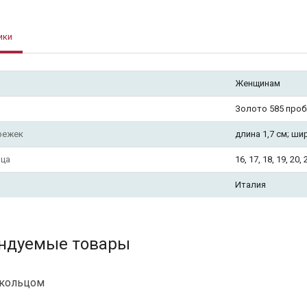
ики
Женщинам
Золото 585 про
режек
длина 1,7 см; ши
ьца
16, 17, 18, 19, 20, 
Италия
ндуемые товары