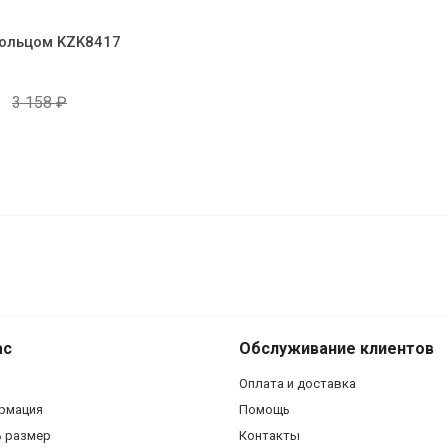
кольцом KZK8417
3 158
₽
Комплект серьги с ко
ZS3527
ас
Обслуживание клиентов
Оплата и доставка
рмация
Помощь
ь размер
Контакты