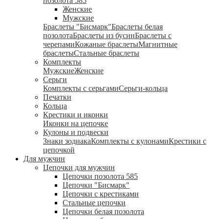
позолота 585
Женские
Мужские
Браслеты "Бисмарк"
Браслеты белая
позолота
Браслеты из бусин
Браслеты с
черепами
Кожаные браслеты
Магнитные
браслеты
Стальные браслеты
Комплекты
Мужские
Женские
Серьги
Комплекты с серьгами
Серьги-кольца
Печатки
Кольца
Крестики и иконки
Иконки на цепочке
Кулоны и подвески
Знаки зодиака
Комплекты с кулонами
Крестики с
цепочкой
Для мужчин
Цепочки для мужчин
Цепочки позолота 585
Цепочки "Бисмарк"
Цепочки с крестиками
Стальные цепочки
Цепочки белая позолота