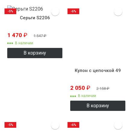
-5%
-6%
Серьги S2206
1 470
₽
1 547
₽
В наличии
В корзину
Кулон с цепочкой 49
2 050
₽
2 158
₽
В наличии
В корзину
-5%
-6%