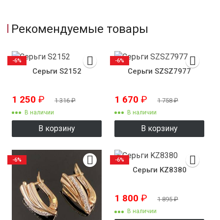
Рекомендуемые товары
-6%
-6%
Серьги S2152
Серьги SZSZ7977
1 250
₽
1 670
₽
1 316
₽
1 758
₽
В наличии
В наличии
В корзину
В корзину
-6%
-6%
Серьги KZ8380
1 800
₽
1 895
₽
В наличии