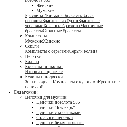
позолота 585
Женские
Мужские
Браслеты "Бисмарк"
Браслеты белая
позолота
Браслеты из бусин
Браслеты с
черепами
Кожаные браслеты
Магнитные
браслеты
Стальные браслеты
Комплекты
Мужские
Женские
Серьги
Комплекты с серьгами
Серьги-кольца
Печатки
Кольца
Крестики и иконки
Иконки на цепочке
Кулоны и подвески
Знаки зодиака
Комплекты с кулонами
Крестики с
цепочкой
Для мужчин
Цепочки для мужчин
Цепочки позолота 585
Цепочки "Бисмарк"
Цепочки с крестиками
Стальные цепочки
Цепочки белая позолота