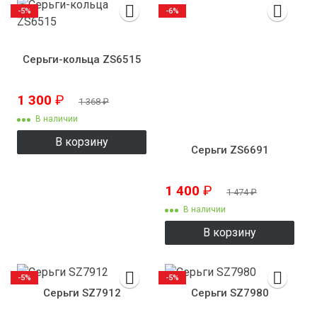
-5%
-6%
Серьги-кольца ZS6515
1 300
₽
1 368
₽
В наличии
В корзину
Серьги ZS6691
1 400
₽
1 474
₽
В наличии
В корзину
-5%
-5%
Серьги SZ7912
Серьги SZ7980