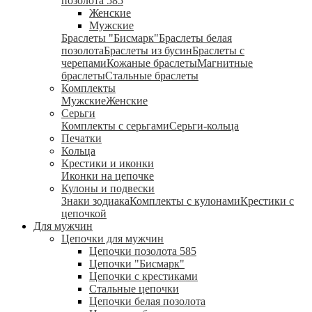
позолота 585
Женские
Мужские
Браслеты "Бисмарк"
Браслеты белая
позолота
Браслеты из бусин
Браслеты с
черепами
Кожаные браслеты
Магнитные
браслеты
Стальные браслеты
Комплекты
Мужские
Женские
Серьги
Комплекты с серьгами
Серьги-кольца
Печатки
Кольца
Крестики и иконки
Иконки на цепочке
Кулоны и подвески
Знаки зодиака
Комплекты с кулонами
Крестики с
цепочкой
Для мужчин
Цепочки для мужчин
Цепочки позолота 585
Цепочки "Бисмарк"
Цепочки с крестиками
Стальные цепочки
Цепочки белая позолота