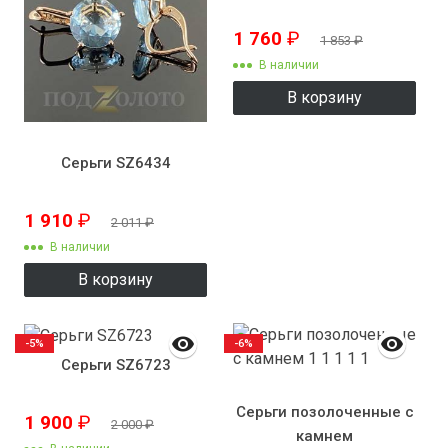
1 760
₽
1 853
₽
В наличии
В корзину
Серьги SZ6434
1 910
₽
2 011
₽
В наличии
В корзину
-5%
-6%
Серьги SZ6723
Серьги позолоченные с
1 900
₽
2 000
₽
камнем