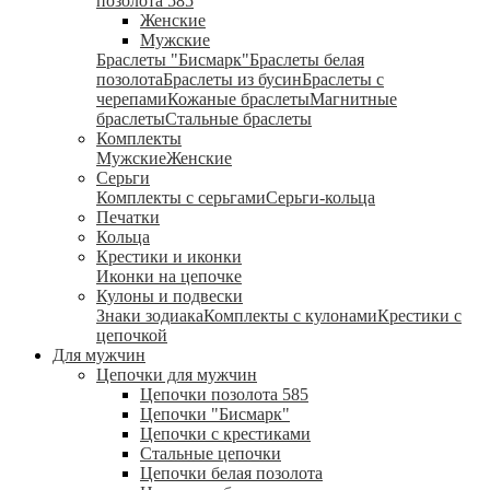
позолота 585
Женские
Мужские
Браслеты "Бисмарк"
Браслеты белая
позолота
Браслеты из бусин
Браслеты с
черепами
Кожаные браслеты
Магнитные
браслеты
Стальные браслеты
Комплекты
Мужские
Женские
Серьги
Комплекты с серьгами
Серьги-кольца
Печатки
Кольца
Крестики и иконки
Иконки на цепочке
Кулоны и подвески
Знаки зодиака
Комплекты с кулонами
Крестики с
цепочкой
Для мужчин
Цепочки для мужчин
Цепочки позолота 585
Цепочки "Бисмарк"
Цепочки с крестиками
Стальные цепочки
Цепочки белая позолота