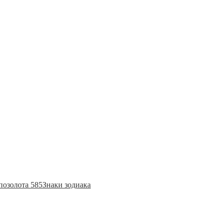
позолота 585
Знаки зодиака