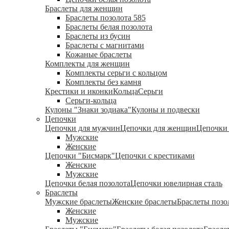
Браслеты для женщин
Браслеты позолота 585
Браслеты белая позолота
Браслеты из бусин
Браслеты с магнитами
Кожаные браслеты
Комплекты для женщин
Комплекты серьги с кольцом
Комплекты без камня
Крестики и иконки
Кольца
Серьги
Серьги-кольца
Кулоны "Знаки зодиака"
Кулоны и подвески
Цепочки
Цепочки для мужчин
Цепочки для женщин
Цепочки 
Мужские
Женские
Цепочки "Бисмарк"
Цепочки с крестиками
Женские
Мужские
Цепочки белая позолота
Цепочки ювелирная сталь
Браслеты
Мужские браслеты
Женские браслеты
Браслеты позо
Женские
Мужские