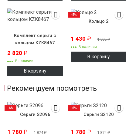
-5%
Кольцо 2
Комплект серьги с
1 430
₽
1 505
₽
кольцом KZK8467
В наличии
2 820
₽
В корзину
В наличии
В корзину
Рекомендуем посмотреть
-6%
-6%
Серьги S2096
Серьги S2120
1 780
₽
1 780
₽
1 874
₽
1 874
₽