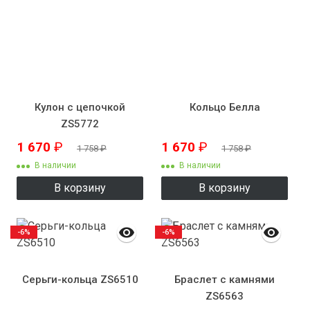
Кулон с цепочкой
Кольцо Белла
ZS5772
1 670
₽
1 670
₽
1 758
₽
1 758
₽
В наличии
В наличии
В корзину
В корзину
-6%
-6%
Серьги-кольца ZS6510
Браслет с камнями
ZS6563