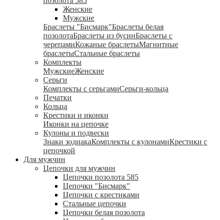
позолота 585
Женские
Мужские
Браслеты "Бисмарк"
Браслеты белая
позолота
Браслеты из бусин
Браслеты с
черепами
Кожаные браслеты
Магнитные
браслеты
Стальные браслеты
Комплекты
Мужские
Женские
Серьги
Комплекты с серьгами
Серьги-кольца
Печатки
Кольца
Крестики и иконки
Иконки на цепочке
Кулоны и подвески
Знаки зодиака
Комплекты с кулонами
Крестики с
цепочкой
Для мужчин
Цепочки для мужчин
Цепочки позолота 585
Цепочки "Бисмарк"
Цепочки с крестиками
Стальные цепочки
Цепочки белая позолота