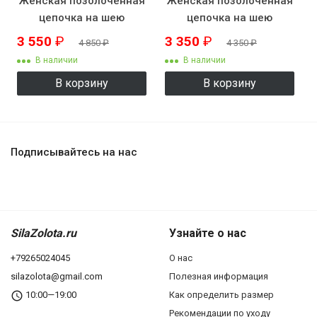
Женская позолоченная
Женская позолоченная
цепочка на шею
цепочка на шею
KZK8507
KZK8508
3 550
₽
3 350
₽
4 850
₽
4 350
₽
В наличии
В наличии
В корзину
В корзину
Подписывайтесь на нас
SilaZolota.ru
Узнайте о нас
+79265024045
О нас
silazolota@gmail.com
Полезная информация
10:00—19:00
Как определить размер
Рекомендации по уходу