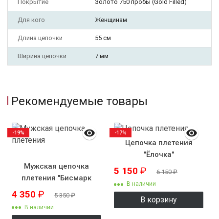
Покрытие
Золото 750 пробы (Gold Filled)
Для кого
Женщинам
Длина цепочки
55 см
Ширина цепочки
7 мм
Рекомендуемые товары
-19%
-17%
Цепочка плетения
"Ёлочка"
Мужская цепочка
5 150
₽
6 150
₽
плетения "Бисмарк
В наличии
якорный четверной"
4 350
₽
5 350
₽
В корзину
В наличии