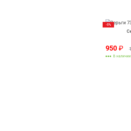
-5%
С
950
₽
В наличии