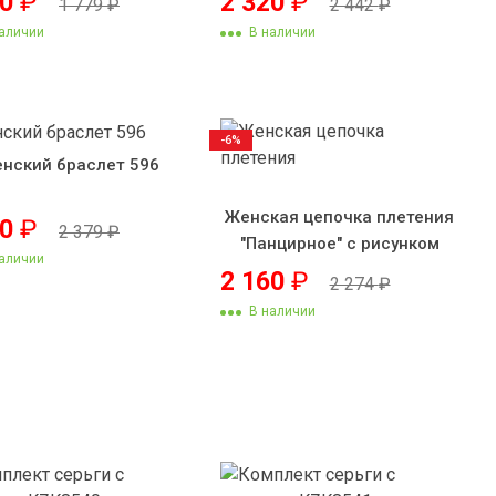
90
₽
2 320
₽
1 779
₽
2 442
₽
аличии
В наличии
-6%
нский браслет 596
Женская цепочка плетения
60
₽
2 379
₽
"Панцирное" с рисунком
аличии
2 160
₽
2 274
₽
В наличии