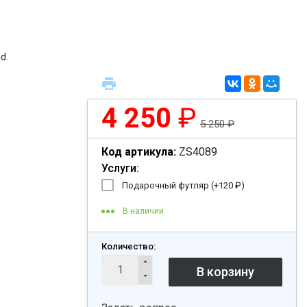
d.
4 250
₽
5 250
₽
Код артикула:
ZS4089
Услуги:
Подарочный футляр (+
120
₽
)
В наличии
Количество: