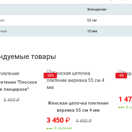
Женщинам
чки
55 см
очки
10 мм
ндуемые товары
-23%
-5%
летения "Плоское
е панцирное"
1 4
5 450
₽
Женская цепочка плетение
В н
веревка 55 см 4 мм
3 450
₽
4 450
₽
В наличии