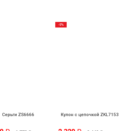
-5%
Серьги ZS6666
Кулон с цепочкой ZKL7153