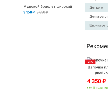
Мужской браслет широкий
Для кого
3 150
₽
3 650
₽
Длина цепо
Ширина цеп
Рекоме
-21%
Цепочка п
двойно
4 350
₽
В наличии