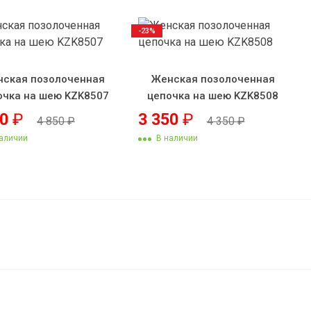
-23%
ская позолоченная
Женская позолоченная
очка на шею KZK8507
цепочка на шею KZK8508
50
₽
3 350
₽
4 850
₽
4 350
₽
аличии
В наличии
5 250
₽
В корзину
4 250
₽