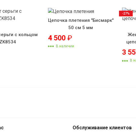
-27%
Цепочка плетения "Бисмарк"
50 см 5 мм
серьги с кольцом
Жен
4 500
₽
ZK8534
цеп
В наличии
3 5
В н
Женская цепочка Лиана
ас
Обслуживание клиентов