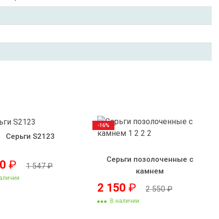
-16%
Серьги S2123
Серьги позолоченные с
70
₽
1 547
₽
камнем
аличии
2 150
₽
2 550
₽
В наличии