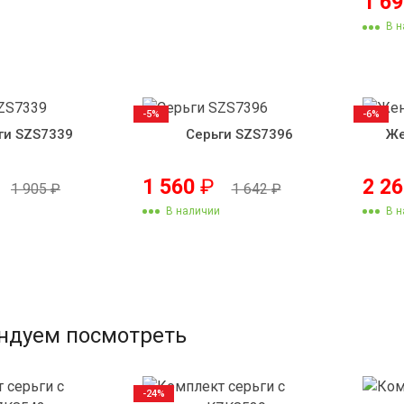
1 6
В н
-5%
-6%
ги SZS7339
Серьги SZS7396
Же
1 560
₽
2 2
1 905
₽
1 642
₽
В наличии
В н
ндуем посмотреть
-24%