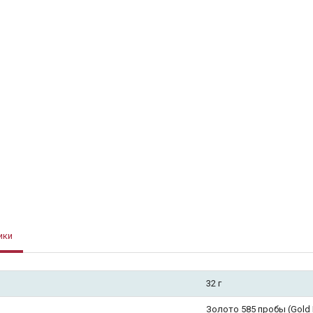
ики
32 г
Золото 585 пробы (Gold F