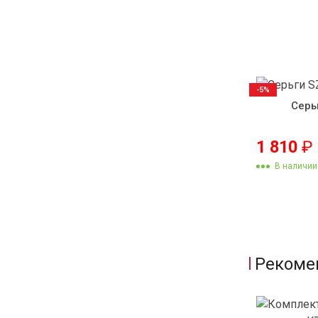
-5%
Серь
1 810
₽
В наличии
Рекоме