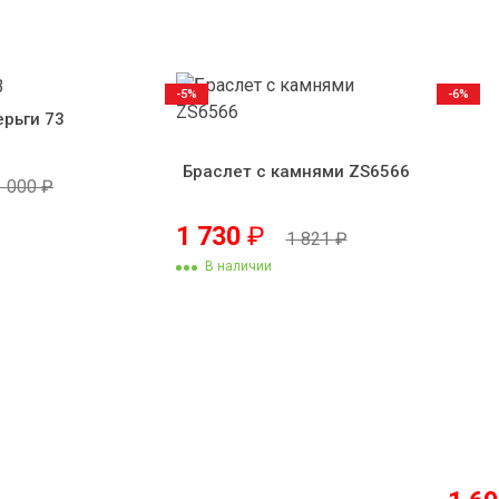
-5%
-6%
ерьги 73
Браслет с камнями ZS6566
1 000
₽
1 730
₽
1 821
₽
В наличии