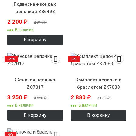
Подвеска-иконка с
цепочкой ZS6493
2 200
₽
2 316
₽
В наличии
В корзину
-29%
-6%
Женская цепочка
Комплект цепочка с
ZC7017
браслетом ZK7083
3 250
₽
2 880
₽
4 550
₽
3 032
₽
В наличии
В наличии
В корзину
В корзину
-6%