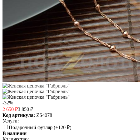
-32%
2 650
₽
3 850
₽
Код артикула:
ZS4078
Услуги:
Подарочный футляр (+
120
₽
)
В наличии
Количество: