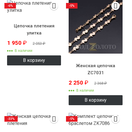
-6%
-5%
Цепочка плетения
улитка
1 950
₽
2 053
₽
В наличии
В корзину
Женская цепочка
ZC7031
2 250
₽
2 368
₽
В наличии
В корзину
-33%
-5%