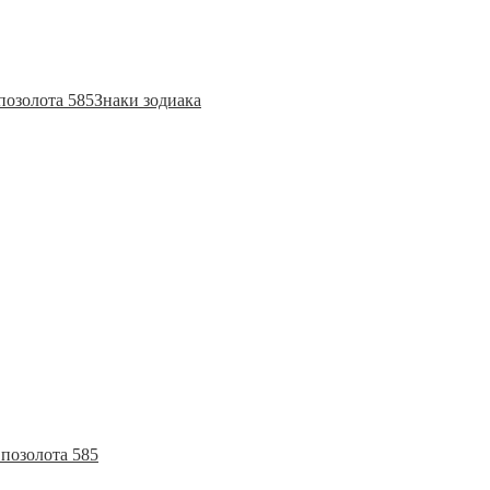
позолота 585
Знаки зодиака
позолота 585