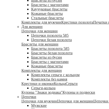
Браслеты из бусин
Браслеты с магнитами
Каучуковые браслеты
Кожаные браслеты
Стальные браслеты
Комплекты для мужчин
Крестики позолота
Печатки 
Для женщин
Цепочки для женщин
Цепочки позолота 585
Цепочки белая позолота
Браслеты для женщин
Браслеты позолота 585
Браслеты белая позолота
Браслеты из бусин
Браслеты с магнитами
Кожаные браслеты
Комплекты для женщин
Комплекты серьги с кольцом
Комплекты без камня
Крестики и иконки
Кольца
Серьги
Серьги-кольца
Кулоны "Знаки зодиака"
Кулоны и подвески
Цепочки
Цепочки для мужчин
Цепочки для женщин
Цепочки 
Мужские