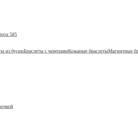
лота 585
ты из бусин
Браслеты с черепами
Кожаные браслеты
Магнитные б
почкой