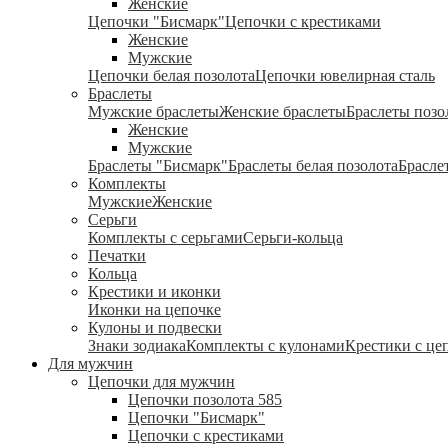
Женские
Цепочки "Бисмарк"
Цепочки с крестиками
Женские
Мужские
Цепочки белая позолота
Цепочки ювелирная сталь
Браслеты
Мужские браслеты
Женские браслеты
Браслеты позо
Женские
Мужские
Браслеты "Бисмарк"
Браслеты белая позолота
Брасле
Комплекты
Мужские
Женские
Серьги
Комплекты с серьгами
Серьги-кольца
Печатки
Кольца
Крестики и иконки
Иконки на цепочке
Кулоны и подвески
Знаки зодиака
Комплекты с кулонами
Крестики с це
Для мужчин
Цепочки для мужчин
Цепочки позолота 585
Цепочки "Бисмарк"
Цепочки с крестиками