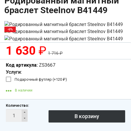
Родированный магнитный
браслет Steelnov B41449
-6%
1 630
₽
1 716
₽
Код артикула:
ZS3667
Услуги:
Подарочный футляр (+
120
₽
)
В наличии
Количество: