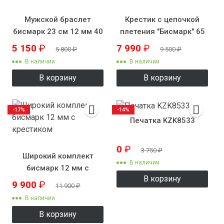
Мужской браслет
Крестик с цепочкой
бисмарк 23 см 12 мм 40
плетения "Бисмарк" 65
г
см 12 мм 120 грамм
5 150
₽
7 990
₽
5 800
₽
9 500
₽
В наличии
В наличии
В корзину
В корзину
-17%
-14%
Печатка KZK8533
0
₽
3 750
₽
Широкий комплект
В наличии
бисмарк 12 мм с
В корзину
крестиком
9 900
₽
11 900
₽
В наличии
В корзину