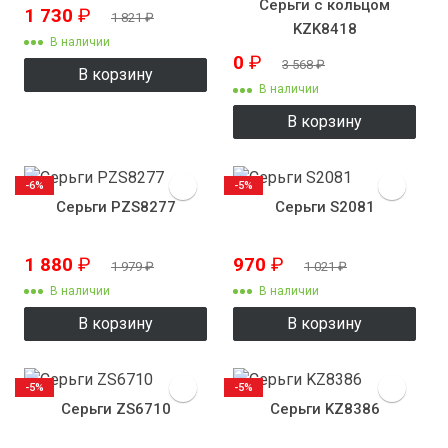
Серьги с кольцом
1 730
₽
1 821
₽
KZK8418
В наличии
0
₽
3 568
₽
В корзину
В наличии
В корзину
-6%
-5%
Серьги PZS8277
Серьги S2081
1 880
₽
970
₽
1 979
₽
1 021
₽
В наличии
В наличии
В корзину
В корзину
-5%
-5%
Серьги ZS6710
Серьги KZ8386