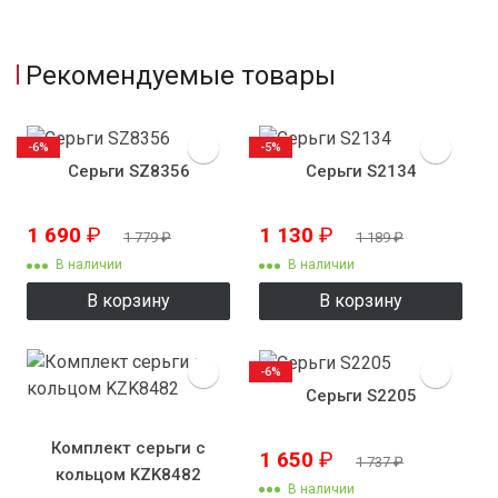
Рекомендуемые товары
-6%
-5%
Серьги SZ8356
Серьги S2134
1 690
₽
1 130
₽
1 779
₽
1 189
₽
В наличии
В наличии
В корзину
В корзину
-6%
Серьги S2205
Комплект серьги с
1 650
₽
1 737
₽
кольцом KZK8482
В наличии