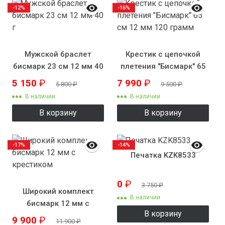
-12%
-16%
Мужской браслет
Крестик с цепочкой
бисмарк 23 см 12 мм 40
плетения "Бисмарк" 65
г
см 12 мм 120 грамм
5 150
₽
7 990
₽
5 800
₽
9 500
₽
В наличии
В наличии
В корзину
В корзину
-17%
-14%
Печатка KZK8533
0
₽
3 750
₽
Широкий комплект
В наличии
бисмарк 12 мм с
В корзину
крестиком
9 900
₽
11 900
₽