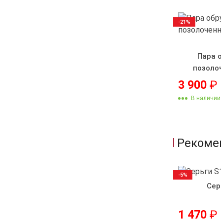
-21%
Пара 
позоло
3 900
₽
В наличии
Рекоме
-5%
Сер
1 470
₽