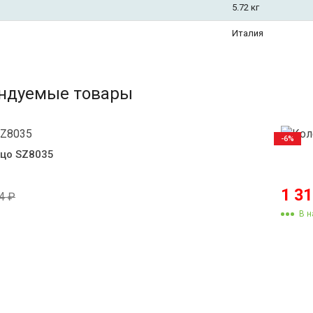
5.72 кг
Италия
ндуемые товары
-6%
цо SZ8035
1 3
74
₽
В н