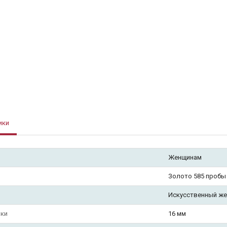
ики
Женщинам
Золото 585 пробы
Искусственный же
чки
16 мм