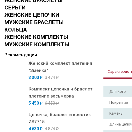
ЖЕНСКИЕ БРАСЛЕТЫ
СЕРЬГИ
ЖЕНСКИЕ ЦЕПОЧКИ
МУЖСКИЕ БРАСЛЕТЫ
КОЛЬЦА
ЖЕНСКИЕ КОМПЛЕКТЫ
МУЖСКИЕ КОМПЛЕКТЫ
Рекомендации
Женский комплект плетения
"Змейка"
Характерист
3 300
₽
3 474
₽
Комплект цепочка и браслет
Для кого
плетение восьмерка
Покрытие
5 450
₽
6 450
₽
Камень
Цепочка, браслет и крестик
ZS7715
Длина цепо
4 630
₽
4 874
₽