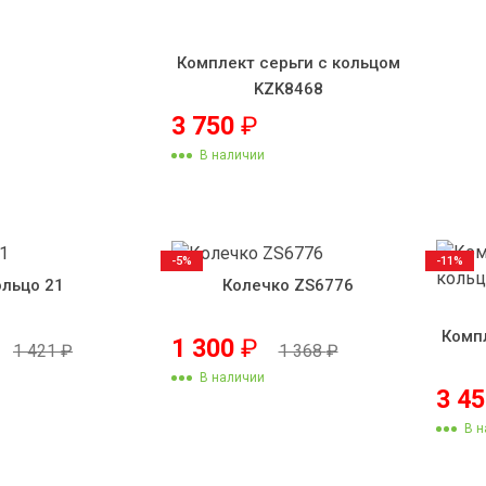
Комплект серьги с кольцом
KZK8468
3 750
₽
В наличии
-5%
-11%
ольцо 21
Колечко ZS6776
Комп
1 300
₽
1 421
₽
1 368
₽
В наличии
3 4
В н