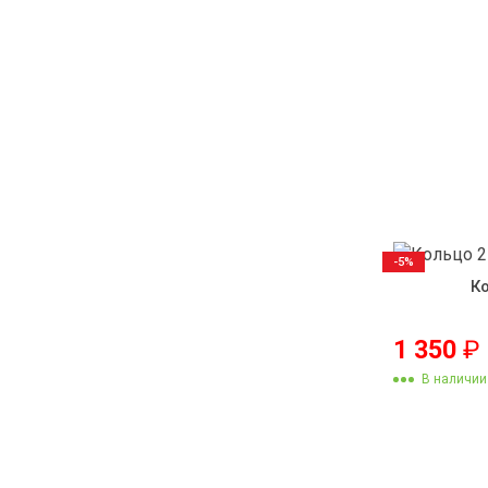
-5%
К
1 350
₽
В наличии