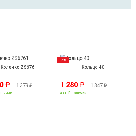
-5%
Колечко ZS6761
Кольцо 40
10
₽
1 280
₽
1 379
₽
1 347
₽
аличии
В наличии