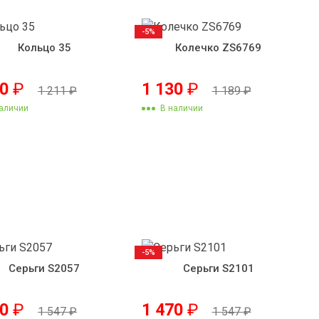
-5%
Кольцо 35
Колечко ZS6769
50
₽
1 130
₽
1 211
₽
1 189
₽
аличии
В наличии
-5%
Серьги S2057
Серьги S2101
70
₽
1 470
₽
1 547
₽
1 547
₽