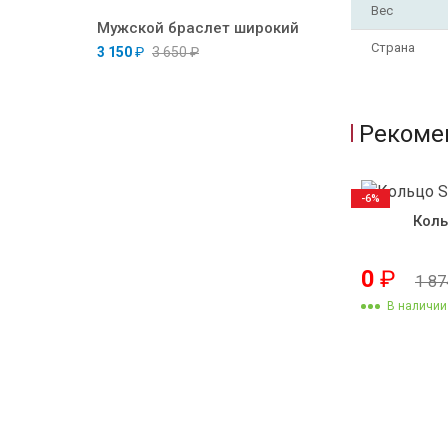
Вес
Мужской браслет широкий
Страна
3 150
₽
3 650
₽
Рекоме
-6%
Коль
0
₽
1 8
В наличии