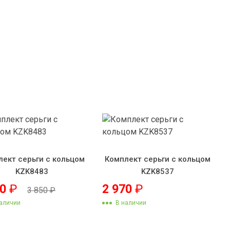
лект серьги с кольцом
Комплект серьги с кольцом
KZK8483
KZK8537
50
₽
2 970
₽
3 850
₽
аличии
В наличии