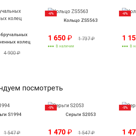
-6%
-6%
Кольцо ZS5563
обручальных
1 650
₽
1 1
1 737
₽
ченных колец
В наличии
В н
4 900
₽
ндуем посмотреть
-5%
-5%
ьги S1994
Серьги S2053
1 470
₽
1 4
1 547
₽
1 547
₽