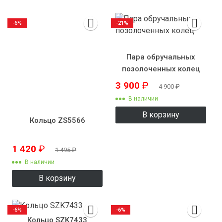
-6%
-21%
Пара обручальных
позолоченных колец
3 900
₽
4 900
₽
В наличии
В корзину
Кольцо ZS5566
1 420
₽
1 495
₽
В наличии
В корзину
-6%
-6%
Кольцо SZK7433