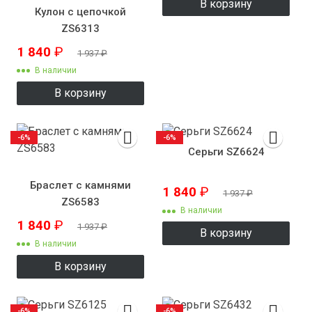
В корзину
Кулон с цепочкой
ZS6313
1 840
₽
1 937
₽
В наличии
В корзину
-6%
-6%
Серьги SZ6624
Браслет с камнями
1 840
₽
1 937
₽
ZS6583
В наличии
1 840
₽
1 937
₽
В корзину
В наличии
В корзину
-6%
-6%