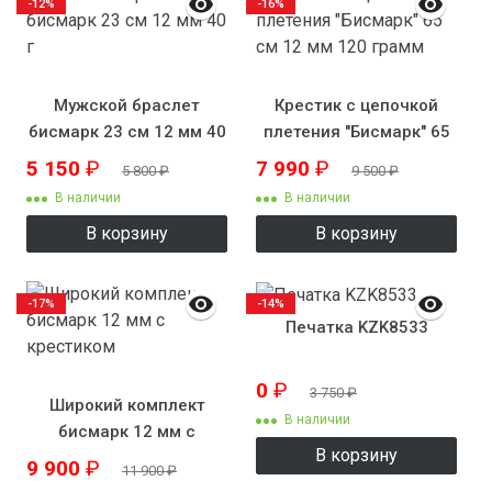
-12%
-16%
Мужской браслет
Крестик с цепочкой
бисмарк 23 см 12 мм 40
плетения "Бисмарк" 65
г
см 12 мм 120 грамм
5 150
₽
7 990
₽
5 800
₽
9 500
₽
В наличии
В наличии
В корзину
В корзину
-17%
-14%
Печатка KZK8533
0
₽
3 750
₽
Широкий комплект
В наличии
бисмарк 12 мм с
В корзину
крестиком
9 900
₽
11 900
₽