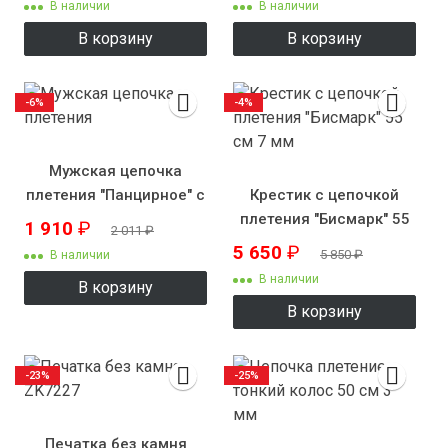
В наличии
В наличии
В корзину
В корзину
-6%
-4%
Мужская цепочка
плетения "Панцирное" с
Крестик с цепочкой
рисунком
плетения "Бисмарк" 55
1 910
₽
2 011
₽
см 7 мм
5 650
₽
5 850
₽
В наличии
В наличии
В корзину
В корзину
-23%
-25%
Печатка без камня