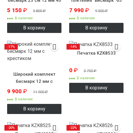
бисмарк 23 см 12 мм 40
плетения "Бисмарк" 65
г
см 12 мм 120 грамм
5 150
₽
7 990
₽
5 800
₽
9 500
₽
В наличии
В наличии
В корзину
В корзину
-17%
-14%
Печатка KZK8533
0
₽
3 750
₽
Широкий комплект
В наличии
бисмарк 12 мм с
В корзину
крестиком
9 900
₽
11 900
₽
В наличии
В корзину
-20%
-22%