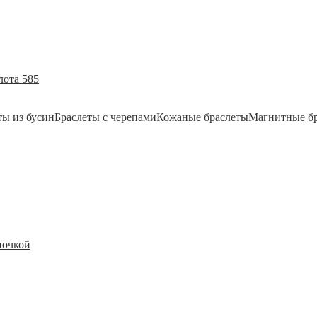
лота 585
ты из бусин
Браслеты с черепами
Кожаные браслеты
Магнитные б
почкой