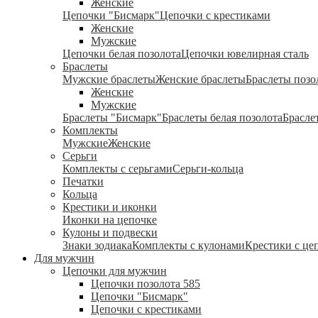
Женские
Цепочки "Бисмарк"
Цепочки с крестиками
Женские
Мужские
Цепочки белая позолота
Цепочки ювелирная сталь
Браслеты
Мужские браслеты
Женские браслеты
Браслеты позо
Женские
Мужские
Браслеты "Бисмарк"
Браслеты белая позолота
Брасле
Комплекты
Мужские
Женские
Серьги
Комплекты с серьгами
Серьги-кольца
Печатки
Кольца
Крестики и иконки
Иконки на цепочке
Кулоны и подвески
Знаки зодиака
Комплекты с кулонами
Крестики с це
Для мужчин
Цепочки для мужчин
Цепочки позолота 585
Цепочки "Бисмарк"
Цепочки с крестиками