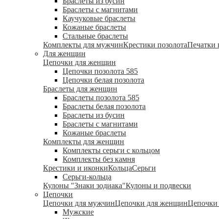
Браслеты из бусин
Браслеты с магнитами
Каучуковые браслеты
Кожаные браслеты
Стальные браслеты
Комплекты для мужчин
Крестики позолота
Печатки 
Для женщин
Цепочки для женщин
Цепочки позолота 585
Цепочки белая позолота
Браслеты для женщин
Браслеты позолота 585
Браслеты белая позолота
Браслеты из бусин
Браслеты с магнитами
Кожаные браслеты
Комплекты для женщин
Комплекты серьги с кольцом
Комплекты без камня
Крестики и иконки
Кольца
Серьги
Серьги-кольца
Кулоны "Знаки зодиака"
Кулоны и подвески
Цепочки
Цепочки для мужчин
Цепочки для женщин
Цепочки 
Мужские