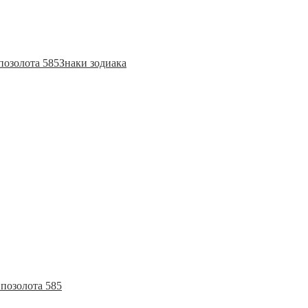
позолота 585
Знаки зодиака
позолота 585