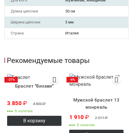
Для кого
Мужчинам, Женщинам
Длина цепочки
50 см
Ширина цепочки
3 мм
Страна
Италия
Рекомендуемые товары
-21%
-6%
Браслет "Визави"
Мужской браслет 13
3 850
₽
4 850
₽
монреаль
В наличии
1 910
₽
2 011
₽
В корзину
В наличии