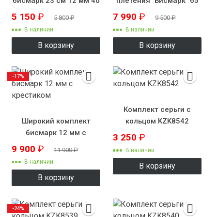
бисмарк 23 см 12 мм 40
плетения "Бисмарк" 65
г
см 12 мм 120 грамм
5 150
₽
7 990
₽
5 800
₽
9 500
₽
В наличии
В наличии
В корзину
В корзину
-17%
Комплект серьги с
Широкий комплект
кольцом KZK8542
бисмарк 12 мм с
3 250
₽
крестиком
9 900
₽
11 900
₽
В наличии
В наличии
В корзину
В корзину
-24%