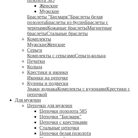
позолота 585
Женские
Мужские
Браслеты "Бисмарк"
Браслеты белая
позолота
Браслеты из бусин
Браслеты с
черепами
Кожаные браслеты
Магнитные
браслеты
Стальные браслеты
Комплекты
Мужские
Женские
Серьги
Комплекты с серьгами
Серьги-кольца
Печатки
Кольца
Крестики и иконки
Иконки на цепочке
Кулоны и подвески
Знаки зодиака
Комплекты с кулонами
Крестики с
цепочкой
Для мужчин
Цепочки для мужчин
Цепочки позолота 585
Цепочки "Бисмарк"
Цепочки с крестиками
Стальные цепочки
Цепочки белая позолота