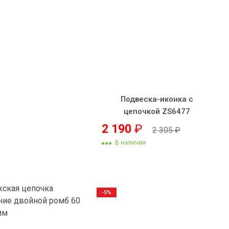
Подвеска-иконка с
цепочкой ZS6477
2 190
₽
2 305
₽
В наличии
-5%