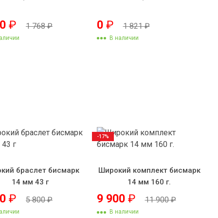
80
₽
0
₽
1 768
₽
1 821
₽
аличии
В наличии
-17%
кий браслет бисмарк
Широкий комплект бисмарк
14 мм 43 г
14 мм 160 г.
50
₽
9 900
₽
5 800
₽
11 900
₽
аличии
В наличии