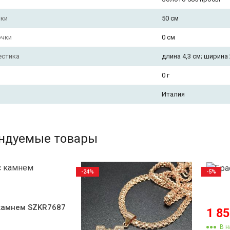
чки
50 см
очки
0 см
естика
длина 4,3 см; ширина 
0 г
Италия
ндуемые товары
-24%
-5%
камнем SZKR7687
1 8
В н