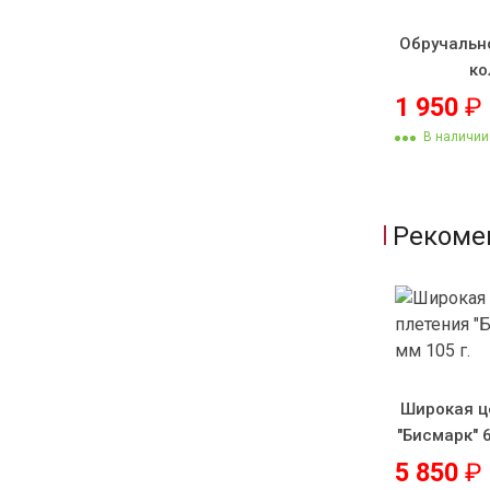
Обручальн
ко
1 950
₽
В наличии
Рекоме
Широкая ц
"Бисмарк" 6
5 850
₽