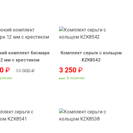
кий комплект бисмарк
Комплект серьги с кольцом
12 мм с крестиком
KZK8542
00
₽
3 250
₽
11 900
₽
аличии
В наличии