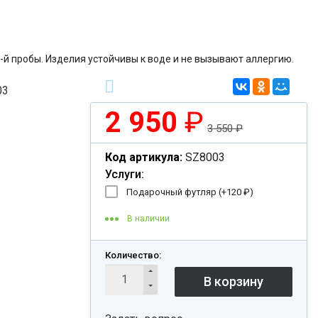
-й пробы. Изделия устойчивы к воде и не вызывают аллергию.
2 950
₽
3 550
₽
Код артикула:
SZ8003
Услуги:
Подарочный футляр (+
120
₽
)
В наличии
Количество: