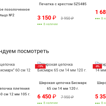
Печатка с крестом SZ5485
ое позолоченное
1 6
льцо №2
3 150
₽
3 950
₽
В н
В наличии
ндуем посмотреть
-19%
-8%
Широкая цепочка Бисмарк
Широ
епочка плетения
65 см 14 мм 120 г.
0 см 12 мм 105 г.
6 450
₽
5 3
7 950
₽
В наличии
В н