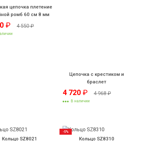
кая цепочка плетение
йной ромб 60 см 8 мм
50
₽
4 550
₽
аличии
Цепочка с крестиком и
браслет
4 720
₽
4 968
₽
В наличии
-5%
Кольцо SZ8021
Кольцо SZ8310