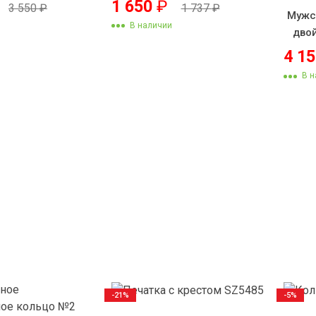
1 650
₽
3 550
₽
1 737
₽
Мужс
В наличии
дво
4 1
В н
-21%
-5%