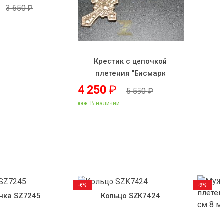
3 650
₽
Крестик с цепочкой
плетения "Бисмарк
якорный"
4 250
₽
5 550
₽
В наличии
-6%
-9%
чка SZ7245
Кольцо SZK7424