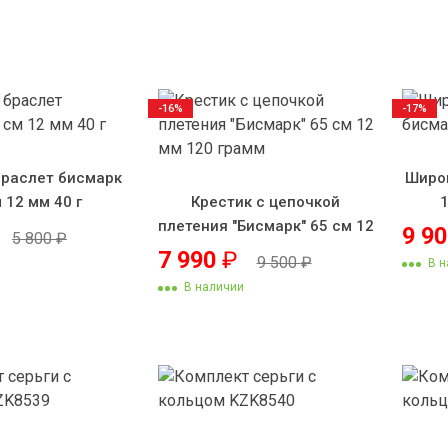
-16%
-17%
раслет бисмарк
Широ
 12 мм 40 г
Крестик с цепочкой
плетения "Бисмарк" 65 см 12
9 9
5 800
₽
мм 120 грамм
7 990
₽
9 500
₽
В н
В наличии