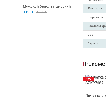
Мужской браслет широкий
Длина цепо
3 150
₽
3 650
₽
Ширина цеп
Размеры кр
Вес
Страна
Рекоме
-14%
Печатка с 