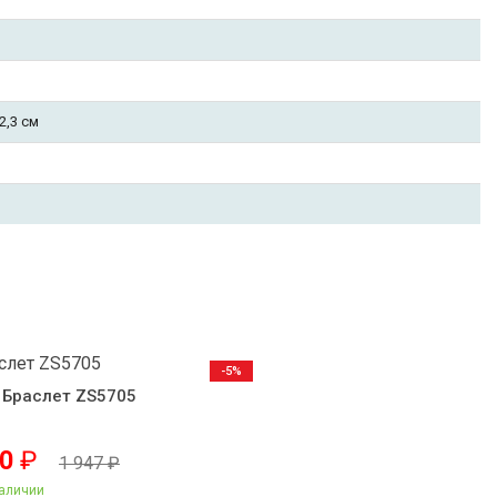
2,3 см
-5%
Браслет ZS5705
50
₽
1 947
₽
аличии