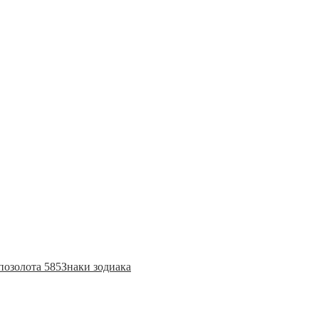
позолота 585
Знаки зодиака