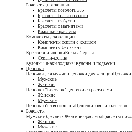
Браслеты для женщин
Браслеты позолота 585
Браслеты белая позолота
Браслеты из бусин
Браслеты с магнитами
Кожаные браслеты
Комплекты для женщин
Комплекты серьги с кольцом
Комплекты без камня
Крестики и иконки
Кольца
Серьги
Серьги-кольца
Кулоны "Знаки зодиака"
Кулоны и подвески
Цепочки
Цепочки для мужчин
Цепочки для женщин
Цепочки 
Мужские
Женские
Цепочки "Бисмарк"
Цепочки с крестиками
Женские
Мужские
Цепочки белая позолота
Цепочки ювелирная сталь
Браслеты
Мужские браслеты
Женские браслеты
Браслеты позо
Женские
Мужские