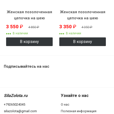
Женская позолоченная
Женская позолоченная
цепочка на шею
цепочка на шею
KZK8507
KZK8508
3 550
₽
3 350
₽
4 850
₽
4 350
₽
В наличии
В наличии
В корзину
В корзину
Подписывайтесь на нас
SilaZolota.ru
Узнайте о нас
+79265024045
О нас
silazolota@gmail.com
Полезная информация