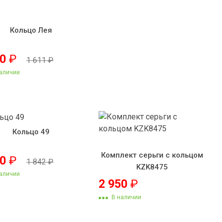
Кольцо Лея
30
₽
1 611
₽
аличии
Кольцо 49
Комплект серьги с кольцом
50
₽
1 842
₽
KZK8475
аличии
2 950
₽
В наличии