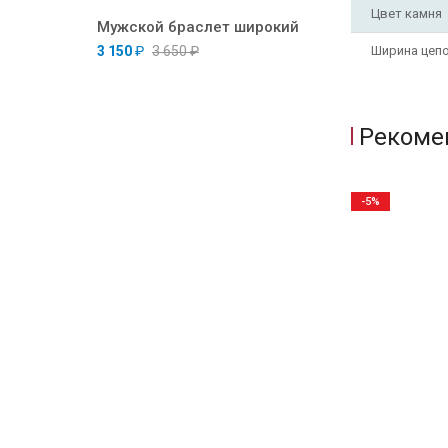
Цвет камня
Мужской браслет широкий
3 150
₽
3 650
₽
Ширина цеп
Рекоме
-5%