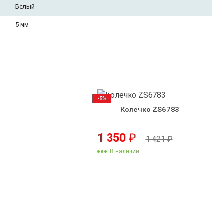
Белый
5 мм
-5%
Колечко ZS6783
1 350
₽
1 421
₽
В наличии