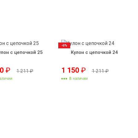
-6%
улон с цепочкой 25
Кулон с цепочкой 24
50
₽
1 150
₽
1 211
₽
1 211
₽
аличии
В наличии