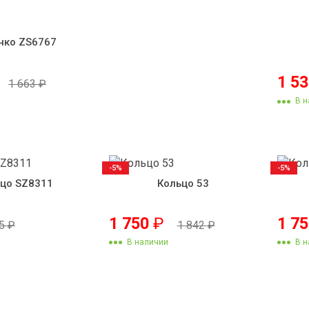
чко ZS6767
1 5
1 663
₽
В н
-5%
-5%
цо SZ8311
Кольцо 53
1 750
₽
1 7
95
₽
1 842
₽
В наличии
В н