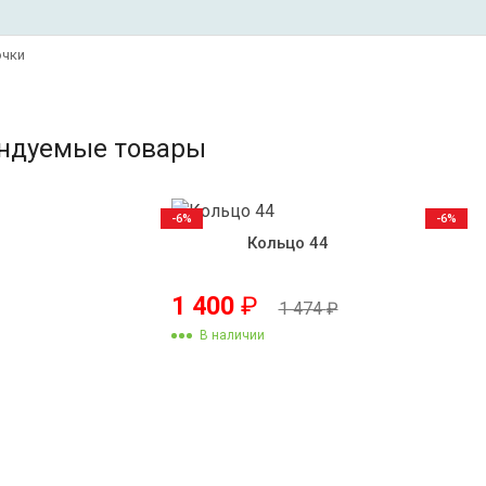
очки
ндуемые товары
-6%
-6%
Кольцо 44
1 400
₽
1 474
₽
В наличии