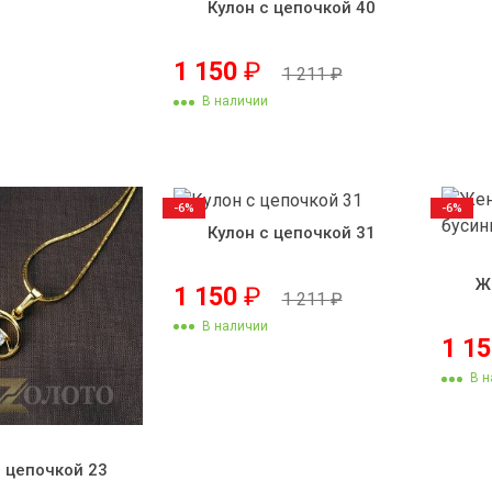
Кулон с цепочкой 40
1 150
₽
1 211
₽
В наличии
-6%
-6%
Кулон с цепочкой 31
Ж
1 150
₽
1 211
₽
В наличии
1 1
В н
с цепочкой 23