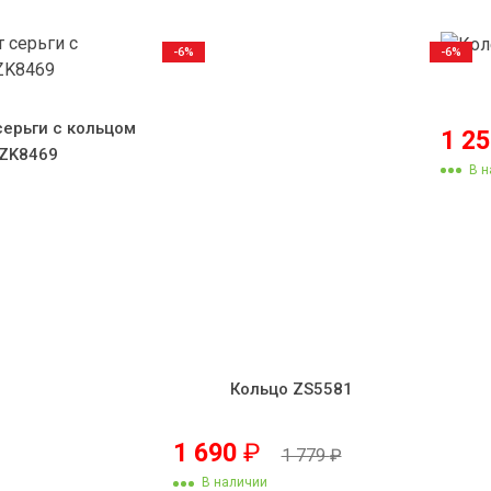
-6%
-6%
серьги с кольцом
1 2
ZK8469
В н
Кольцо ZS5581
1 690
₽
1 779
₽
В наличии