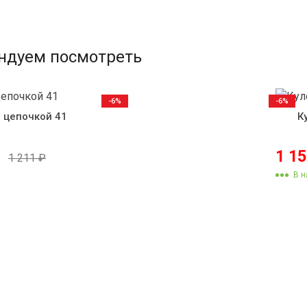
ндуем посмотреть
-6%
-6%
с цепочкой 41
К
1 1
1 211
₽
В н