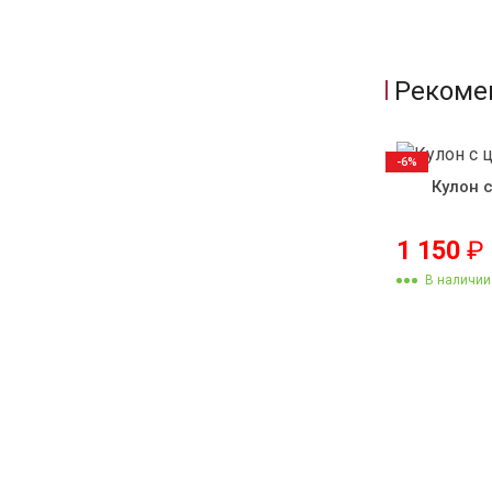
Рекоме
-6%
Кулон 
1 150
₽
В наличии