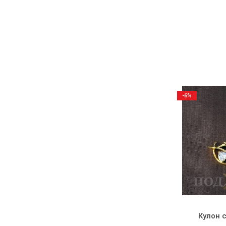
-6%
Кулон 