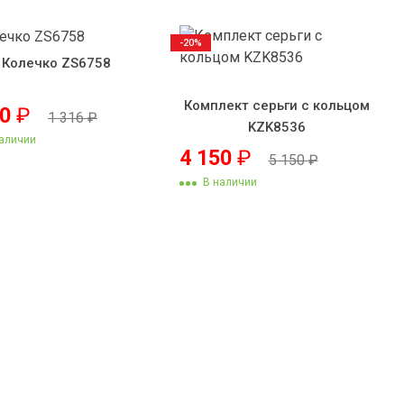
-20%
Колечко ZS6758
Комплект серьги с кольцом
50
₽
1 316
₽
KZK8536
аличии
4 150
₽
5 150
₽
В наличии