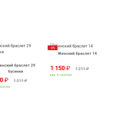
-6%
Женский браслет 14
енский браслет 29
1 150
₽
1 211
₽
бусинки
В наличии
50
₽
1 211
₽
аличии